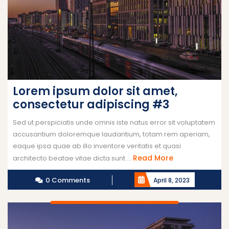
Lorem ipsum dolor sit amet,
consectetur adipiscing #3
Sed ut perspiciatis unde omnis iste natus error sit voluptatem
accusantium doloremque laudantium, totam rem aperiam,
eaque ipsa quae ab illo inventore veritatis et quasi
Read More
architecto beatae vitae dicta sunt ...
0 Comments
April 8, 2023