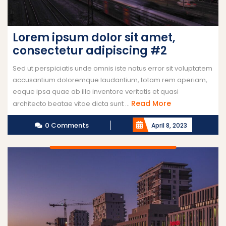
Lorem ipsum dolor sit amet,
consectetur adipiscing #2
Sed ut perspiciatis unde omnis iste natus error sit voluptatem
accusantium doloremque laudantium, totam rem aperiam,
eaque ipsa quae ab illo inventore veritatis et quasi
Read More
architecto beatae vitae dicta sunt ...
0 Comments
April 8, 2023