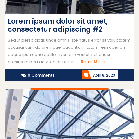
Lorem ipsum dolor sit amet,
consectetur adipiscing #2
Sed ut perspiciatis unde omnis iste natus error sit voluptatem
accusantium doloremque laudantium, totam rem aperiam,
eaque ipsa quae ab illo inventore veritatis et quasi
Read More
architecto beatae vitae dicta sunt ...
0 Comments
April 8, 2023